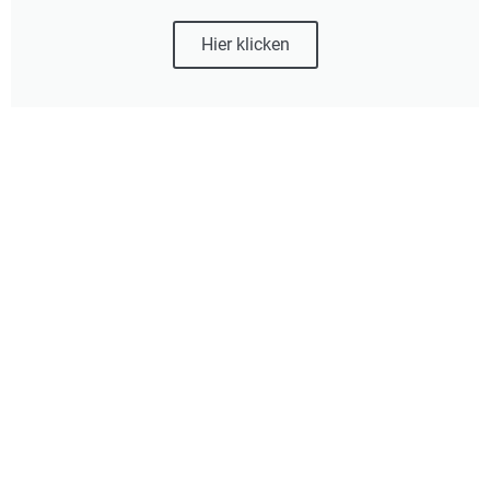
Hier klicken
Adresse
Industriestr. 26
48629 Metelen
02556 222
info@esb-metelen.de
Öffnungszeiten
Montag bis Donnerstag: 8 - 17 Uhr
Freitag: 8 - 14 Uhr
Samstag und Sonntag: geschlossen